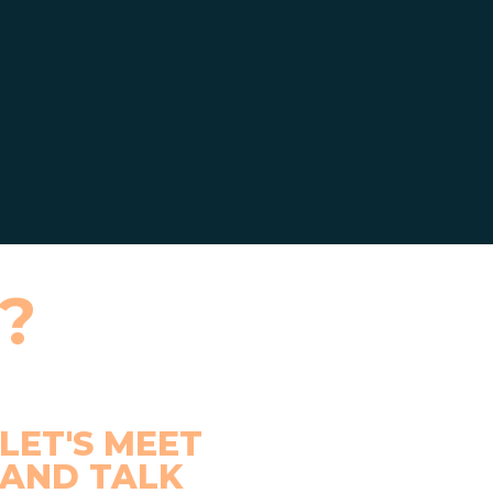
 ?
LET'S MEET
AND TALK