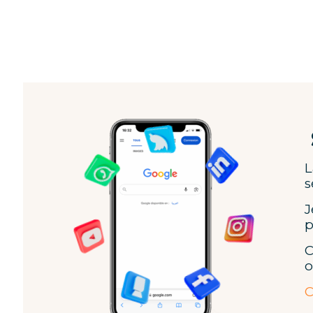
L
s
J
p
C
o
C