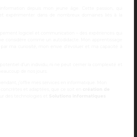
’information depuis mon jeune âge. Cette passion, qui
 et expérimenter dans de nombreux domaines liés à la
oppement logiciel et communication – des expériences qui
je me considère comme un autodidacte. Mon apprentissage
ées par ma curiosité, mon envie d’évoluer et ma capacité à
tentiel d’un individu, ni ne peut cerner la complexité et
beaucoup de nos jours.
endant, j’offre mes services en informatique. Mon
s concrètes et adaptées, que ce soit en
création de
ur des technologies et
Solutions informatiques